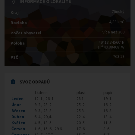
INFORMACE O LOKALITĚ
Zlínský
Kraj
2
4,83 km
Rozloha
více než 300
Počet obyvatel
49°18.34560' N
Poloha
17°49.88408' W
763 18
PSČ
SVOZ ODPADŮ
14denní
plast
papír
Leden
12. 1., 26. 1.
28.1.
19. 1.
Únor
9. 2., 23. 2.
25. 2.
16. 2.
Březen
9. 3., 23. 3.
25.3.
16. 3.
Duben
6. 4., 20,4.
22. 4.
13. 4.
Květen
4. 5., 18. 5.
20. 5.
11. 5.
Červen
1. 6., 15. 6., 29.6.
17. 6.
8. 6.
Červenec
13. 7., 27.7.
15. 7.
6. 7.