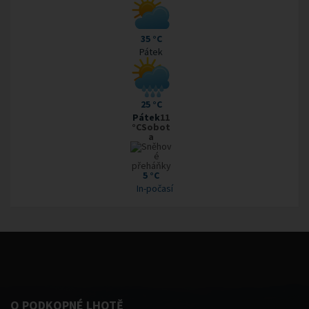
35 °C
Pátek
25 °C
Pátek
11
°CSobot
a
5 °C
In-počasí
O PODKOPNÉ LHOTĚ