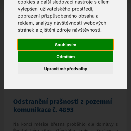
cookies a další sledovací nástroje s cílem
vylepšení uživatelského prostředí,
zobrazení přizpůsobeného obsahu a
reklam, analýzy návštěvnosti webových
stránek a zjištění zdroje návštěvnosti.
Souhlasím
Odmítám
Upravit mé předvolby
Odstranění prašnosti z pozemní
komunikace č. 4893
Na konci měsíce března proběhlo dle domluvy s
Ředitelstvím silnic Zlínského kraje a Správou a