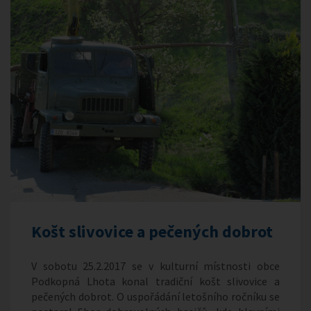
Košt slivovice a pečených dobrot
V sobotu 25.2.2017 se v kulturní místnosti obce
Podkopná Lhota konal tradiční košt slivovice a
pečených dobrot. O uspořádání letošního ročníku se