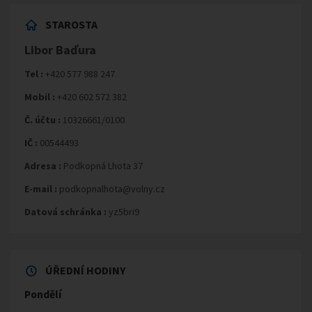
STAROSTA
Libor Baďura
Tel :
+420 577 988 247
Mobil :
+420 602 572 382
Č. účtu :
10326661/0100
IČ :
00544493
Adresa :
Podkopná Lhota 37
E-mail :
podkopnalhota@volny.cz
Datová schránka :
yz5bri9
ÚŘEDNÍ HODINY
Pondělí