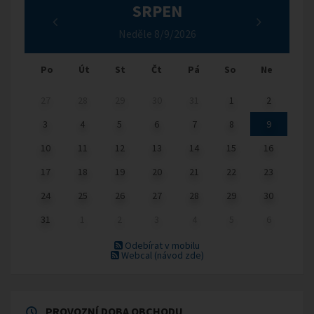
SRPEN
Neděle 8/9/2026
Po
Út
St
Čt
Pá
So
Ne
27
28
29
30
31
1
2
3
4
5
6
7
8
9
10
11
12
13
14
15
16
17
18
19
20
21
22
23
24
25
26
27
28
29
30
31
1
2
3
4
5
6
Odebírat v mobilu
Webcal
(návod zde)
PROVOZNÍ DOBA OBCHODU