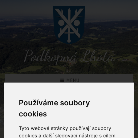
Podkopná Lhota
MENU
Používáme soubory
Obsah
cookies
Podkopná Lhota
Sezóna 2012 SDH Podkopná Lhota
Tyto webové stránky používají soubory
cookies a další sledovací nástroje s cílem