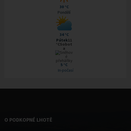
30 °C
Pondělí
34 °C
Pátek
11
°CSobot
a
5 °C
In-počasí
O PODKOPNÉ LHOTĚ