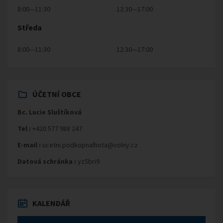
8:00—11:30
12:30—17:00
Středa
8:00—11:30
12:30—17:00
ÚČETNÍ OBCE
Bc. Lucie Sluštíková
Tel :
+420 577 988 247
E-mail :
ucetni.podkopnalhota@volny.cz
Datová schránka :
yz5bri9
KALENDÁŘ