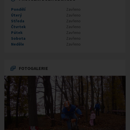
Pondělí
Zavřeno
Úterý
Zavřeno
Středa
Zavřeno
Čtvrtek
Zavřeno
Pátek
Zavřeno
Sobota
Zavřeno
Neděle
Zavřeno
FOTOGALERIE