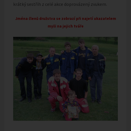
krátký sestřih z celé akce doprovázený zvukem.
Jména členů družstva se zobrazí při najetí ukazatelem
myši na jejich tváře