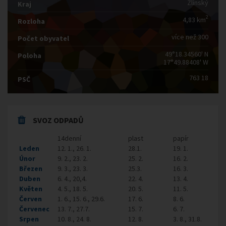
Zlínský
Kraj
2
4,83 km
Rozloha
více než 300
Počet obyvatel
49°18.34560' N
Poloha
17°49.88408' W
763 18
PSČ
SVOZ ODPADŮ
14denní
plast
papír
Leden
12. 1., 26. 1.
28.1.
19. 1.
Únor
9. 2., 23. 2.
25. 2.
16. 2.
Březen
9. 3., 23. 3.
25.3.
16. 3.
Duben
6. 4., 20,4.
22. 4.
13. 4.
Květen
4. 5., 18. 5.
20. 5.
11. 5.
Červen
1. 6., 15. 6., 29.6.
17. 6.
8. 6.
Červenec
13. 7., 27.7.
15. 7.
6. 7.
Srpen
10. 8., 24. 8.
12. 8.
3. 8., 31.8.