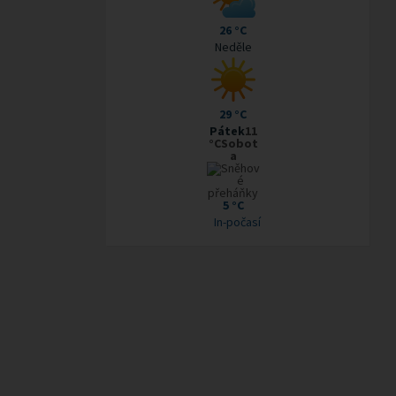
26 °C
Neděle
29 °C
Pátek
11
°CSobot
a
5 °C
In-počasí