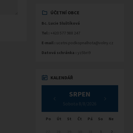
ÚČETNÍ OBCE
Bc. Lucie Sluštíková
Tel :
+420 577 988 247
E-mail :
ucetni.podkopnalhota@volny.cz
Datová schránka :
yz5bri9
KALENDÁŘ
SRPEN
Sobota 8/8/2026
Po
Út
St
Čt
Pá
So
Ne
27
28
29
30
31
1
2