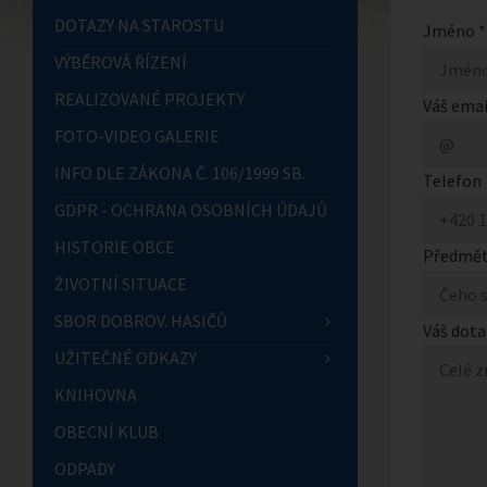
DOTAZY NA STAROSTU
Jméno *
VÝBĚROVÁ ŘÍZENÍ
REALIZOVANÉ PROJEKTY
Váš emai
FOTO-VIDEO GALERIE
INFO DLE ZÁKONA Č. 106/1999 SB.
Telefon
GDPR - OCHRANA OSOBNÍCH ÚDAJŮ
HISTORIE OBCE
Předmět
ŽIVOTNÍ SITUACE
SBOR DOBROV. HASIČŮ
Váš dota
UŽITEČNÉ ODKAZY
KNIHOVNA
OBECNÍ KLUB
ODPADY