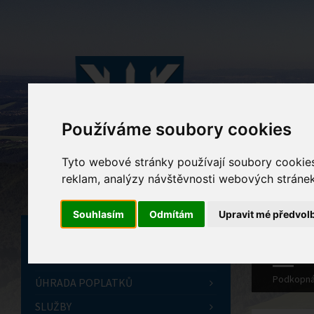
Používáme soubory cookies
Tyto webové stránky používají soubory cookies 
reklam, analýzy návštěvnosti webových stránek 
Souhlasím
Odmítám
Upravit mé předvol
ÚVODNÍ STRÁNKA
OBECNÍ ÚŘAD
Podkopná
ÚHRADA POPLATKŮ
SLUŽBY