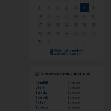
3
4
5
6
7
8
9
10
11
12
13
14
15
16
17
18
19
20
21
22
23
24
25
26
27
28
29
30
31
1
2
3
4
5
6
Odebírat v mobilu
Webcal
(návod zde)
PROVOZNÍ DOBA OBCHODU
Pondělí
Zavřeno
Úterý
Zavřeno
Středa
Zavřeno
Čtvrtek
Zavřeno
Pátek
Zavřeno
Sobota
Zavřeno