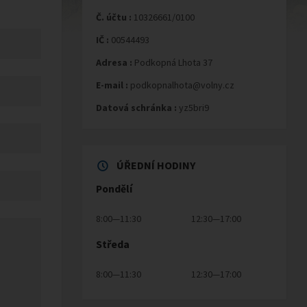
Č. účtu :
10326661/0100
IČ :
00544493
Adresa :
Podkopná Lhota 37
E-mail :
podkopnalhota@volny.cz
Datová schránka :
yz5bri9
ÚŘEDNÍ HODINY
Pondělí
8:00—11:30
12:30—17:00
Středa
8:00—11:30
12:30—17:00