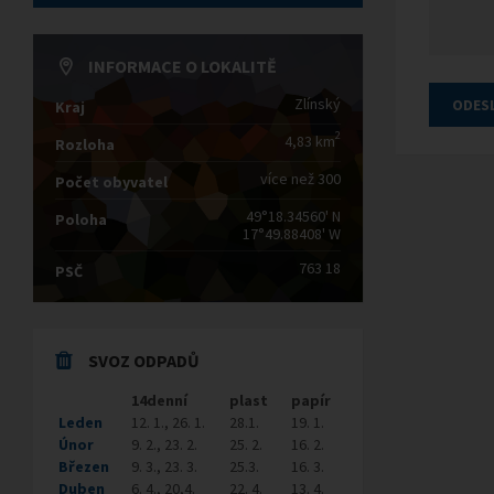
INFORMACE O LOKALITĚ
Zlínský
Kraj
2
4,83 km
Rozloha
více než 300
Počet obyvatel
49°18.34560' N
Poloha
17°49.88408' W
763 18
PSČ
SVOZ ODPADŮ
14denní
plast
papír
Leden
12. 1., 26. 1.
28.1.
19. 1.
Únor
9. 2., 23. 2.
25. 2.
16. 2.
Březen
9. 3., 23. 3.
25.3.
16. 3.
Duben
6. 4., 20,4.
22. 4.
13. 4.