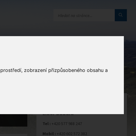
a
o prostředí, zobrazení přizpůsobeného obsahu a
STAROSTA
Libor Baďura
Tel :
+420 577 988 247
Mobil :
+420 602 572 382