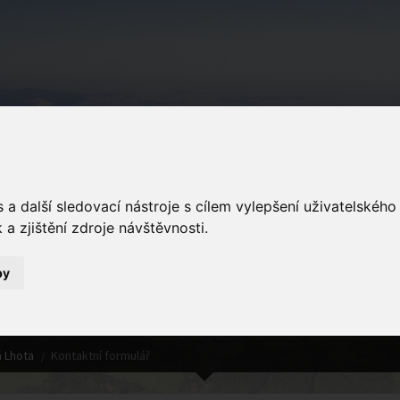
Podkopná Lhot
a další sledovací nástroje s cílem vylepšení uživatelskéh
a zjištění zdroje návštěvnosti.
by
Kontaktní formulář
 Lhota
Kontaktní formulář