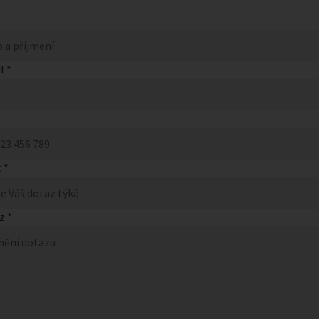
l *
 *
z *