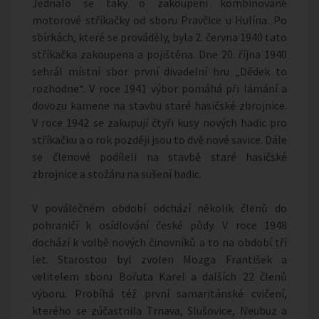
Jednalo se taky o zakoupení kombinované
motorové stříkačky od sboru Pravčice u Hulína. Po
sbírkách, které se prováděly, byla 2. června 1940 tato
stříkačka zakoupena a pojištěna. Dne 20. října 1940
sehrál místní sbor první divadelní hru „Dědek to
rozhodne“. V roce 1941 výbor pomáhá při lámání a
dovozu kamene na stavbu staré hasičské zbrojnice.
V roce 1942 se zakupují čtyři kusy nových hadic pro
stříkačku a o rok později jsou to dvě nové savice. Dále
se členové podíleli na stavbě staré hasičské
zbrojnice a stožáru na sušení hadic.
V poválečném období odchází několik členů do
pohraničí k osídlování české půdy. V roce 1948
dochází k volbě nových činovníků a to na období tří
let. Starostou byl zvolen Mozga František a
velitelem sboru Bořuta Karel a dalších 22 členů
výboru. Probíhá též první samaritánské cvičení,
kterého se zúčastnila Trnava, Slušovice, Neubuz a