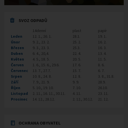
SVOZ ODPADŮ
14denní
plast
papír
Leden
12. 1., 26. 1.
28.1.
19. 1.
Únor
9. 2., 23. 2.
25. 2.
16. 2.
Březen
9. 3., 23. 3.
25.3.
16. 3.
Duben
6. 4., 20,4.
22. 4.
13. 4.
Květen
4. 5., 18. 5.
20. 5.
11. 5.
Červen
1. 6., 15. 6., 29.6.
17. 6.
8. 6.
Červenec
13. 7., 27.7.
15. 7.
6. 7.
Srpen
10. 8., 24. 8.
12. 8.
3. 8., 31.8.
Září
7. 9., 21. 9.
9. 9.
28.9.
Říjen
5. 10., 19. 10.
7. 10.
26.10.
Listopad
2. 11., 16. 11., 30.11.
4. 11.
23. 11.
Prosinec
14. 12., 28.12.
2. 12., 30.12.
21. 12.
OCHRANA OBYVATEL