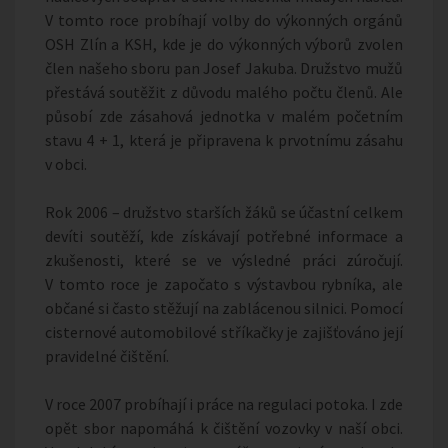
V tomto roce probíhají volby do výkonných orgánů
OSH Zlín a KSH, kde je do výkonných výborů zvolen
člen našeho sboru pan Josef Jakuba. Družstvo mužů
přestává soutěžit z důvodu malého počtu členů. Ale
působí zde zásahová jednotka v malém početním
stavu 4 + 1, která je připravena k prvotnímu zásahu
v obci.
Rok 2006 – družstvo starších žáků se účastní celkem
devíti soutěží, kde získávají potřebné informace a
zkušenosti, které se ve výsledné práci zúročují.
V tomto roce je započato s výstavbou rybníka, ale
občané si často stěžují na zablácenou silnici. Pomocí
cisternové automobilové stříkačky je zajišťováno její
pravidelné čištění.
V roce 2007 probíhají i práce na regulaci potoka. I zde
opět sbor napomáhá k čištění vozovky v naší obci.