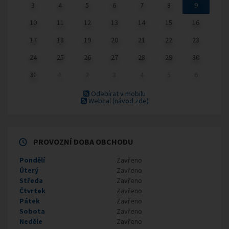
3
4
5
6
7
8
9
10
11
12
13
14
15
16
17
18
19
20
21
22
23
24
25
26
27
28
29
30
31
1
2
3
4
5
6
Odebírat v mobilu
Webcal
(návod zde)
PROVOZNÍ DOBA OBCHODU
Pondělí
Zavřeno
Úterý
Zavřeno
Středa
Zavřeno
Čtvrtek
Zavřeno
Pátek
Zavřeno
Sobota
Zavřeno
Neděle
Zavřeno