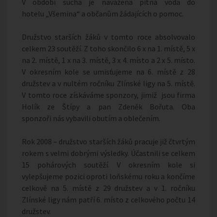
V období sucha je navážena pitná voda do
hotelu „Všemina“ a občanům žádajících o pomoc.
Družstvo starších žáků v tomto roce absolvovalo
celkem 23 soutěží. Z toho skončilo 6 x na 1. místě, 5 x
na 2. místě, 1 x na 3. místě, 3 x 4. místo a 2 x 5. místo.
V okresním kole se umisťujeme na 6. místě z 28
družstev a v nultém ročníku Zlínské ligy na 5. místě.
V tomto roce získáváme sponzory, jimiž jsou firma
Holík ze Štípy a pan Zdeněk Bořuta. Oba
sponzoři nás vybavili obutím a oblečením.
Rok 2008 – družstvo starších žáků pracuje již čtvrtým
rokem s velmi dobrými výsledky. Účastnili se celkem
15 pohárových soutěží. V okresním kole si
vylepšujeme pozici oproti loňskému roku a končíme
celkově na 5. místě z 29 družstev a v 1. ročníku
Zlínské ligy nám patří 6. místo z celkového počtu 14
družstev.