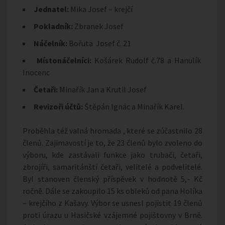
Jednatel:
Mika Josef – krejčí
Pokladník:
Zbranek Josef
Náčelník:
Bořuta Josef č. 21
Místonáčelníci:
Košárek Rudolf č.78 a Hanulík
Inocenc
Četaři:
Minařík Jan a Krutil Josef
Revizoři účtů:
Štěpán Ignác a Minařík Karel.
Proběhla též valná hromada , které se zúčastnilo 28
členů. Zajimavostí je to, že 23 členů bylo zvoleno do
výboru, kde zastávali funkce jako trubači, četaři,
zbrojíři, samaritánští četaři, velitelé a podvelitelé.
Byl stanoven členský příspěvek v hodnotě 5,- Kč
ročně. Dále se zakoupilo 15 ks obleků od pana Holíka
– krejčího z Kašavy. Výbor se usnesl pojistit 19 členů
proti úrazu u Hasičské vzájemné pojištovny v Brně.