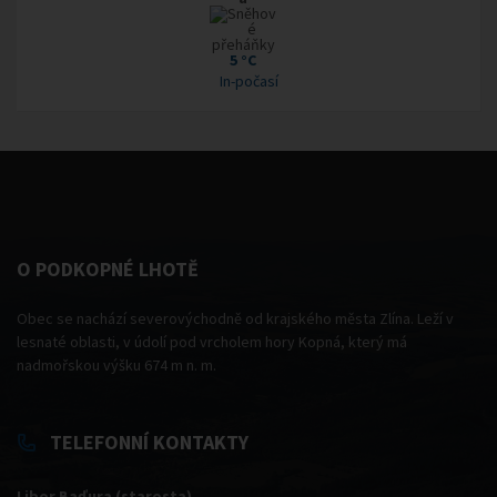
5 °C
In-počasí
O PODKOPNÉ LHOTĚ
Obec se nachází severovýchodně od krajského města Zlína. Leží v
lesnaté oblasti, v údolí pod vrcholem hory Kopná, který má
nadmořskou výšku 674 m n. m.
TELEFONNÍ KONTAKTY
Libor Baďura (starosta)