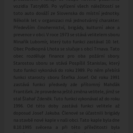
vozidla Tatry805. Po vyřízení všech náležitostí se
toto auto dováží ze Slovenska do místní jednotky.
Několik let v organizaci má jednotvárný charakter.
Především činohernictví, brigády, kulturní akce a
prevence v obci. V roce 1973 se stává velitelem sboru
Minařík Lubomír, který tuto funkci zastával 10. let.
Obec Podkopná Lhota se slučuje s obcí Trnava. Tato
obec rozděluje finance pro oba požární sbory.
Starostou sboru se stává Pospíšil Stanislav, který
tuto funkci vykonává do roku 1989. Po něm přebírá
funkci starosty sboru Štefka Josef. Od roku 1991
zastává funkci předsedy zde přítomný Mahďák
František. Je provedena ještě změna velitele, jímž se
stal Šlahař Zdeněk. Tuto funkci vykonával až do roku
1996. Od této doby zastává funkci velitele až
doposud Josef Jakuba. Členové se účastnili brigády
na stavbě nové kaple v naši obci. Tato kaple byla dne
8.10.1995 svěcena a při této příležitosti byla