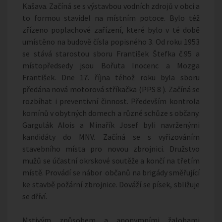
Kašava. Začíná se s výstavbou vodních zdrojů v obci a
to formou stavidel na místním potoce. Bylo též
zřízeno poplachové zařízení, které bylo v té době
umístěno na budově čísla popisného 3. Od roku 1953
se stává starostou sboru František Štefka č.95 a
místopředsedy jsou Bořuta Inocenc a Mozga
František. Dne 17. října téhož roku byla sboru
předána nová motorová stříkačka (PPS 8 ). Začíná se
rozbíhat i preventivní činnost. Především kontrola
komínů v obytných domech a různé schůze s občany.
Gargulák Alois a Minařík Josef byli navrženými
kandidáty do MNV. Začíná se s vyřizováním
stavebního místa pro novou zbrojnici. Družstvo
mužů se účastní okrskové soutěže a končí na třetím
místě. Provádí se nábor občanů na brigády směřující
ke stavbě požární zbrojnice. Dováží se písek, sbližuje
se dříví.
Mstivým způsobem a anonymními žalobami