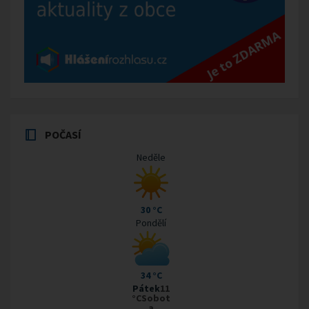
POČASÍ
Neděle
30 °C
Pondělí
34 °C
Pátek
11
°CSobot
a