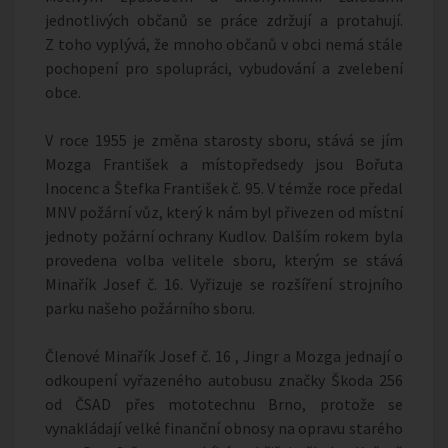
jednotlivých občanů se práce zdržují a protahují.
Z toho vyplývá, že mnoho občanů v obci nemá stále
pochopení pro spolupráci, vybudování a zvelebení
obce.
V roce 1955 je změna starosty sboru, stává se jím
Mozga František a místopředsedy jsou Bořuta
Inocenc a Štefka František č. 95. V témže roce předal
MNV požární vůz, který k nám byl přivezen od místní
jednoty požární ochrany Kudlov. Dalším rokem byla
provedena volba velitele sboru, kterým se stává
Minařík Josef č. 16. Vyřizuje se rozšíření strojního
parku našeho požárního sboru.
Členové Minařík Josef č. 16 , Jingr a Mozga jednají o
odkoupení vyřazeného autobusu značky Škoda 256
od ČSAD přes mototechnu Brno, protože se
vynakládají velké finanční obnosy na opravu starého