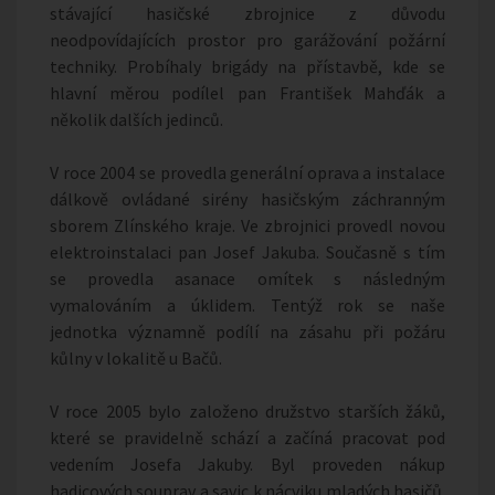
stávající hasičské zbrojnice z důvodu
neodpovídajících prostor pro garážování požární
techniky. Probíhaly brigády na přístavbě, kde se
hlavní měrou podílel pan František Mahďák a
několik dalších jedinců.
V roce 2004 se provedla generální oprava a instalace
dálkově ovládané sirény hasičským záchranným
sborem Zlínského kraje. Ve zbrojnici provedl novou
elektroinstalaci pan Josef Jakuba. Současně s tím
se provedla asanace omítek s následným
vymalováním a úklidem. Tentýž rok se naše
jednotka významně podílí na zásahu při požáru
kůlny v lokalitě u Bačů.
V roce 2005 bylo založeno družstvo starších žáků,
které se pravidelně schází a začíná pracovat pod
vedením Josefa Jakuby. Byl proveden nákup
hadicových souprav a savic k nácviku mladých hasičů.