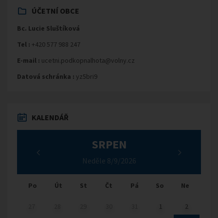
ÚČETNÍ OBCE
Bc. Lucie Sluštíková
Tel :
+420 577 988 247
E-mail :
ucetni.podkopnalhota@volny.cz
Datová schránka :
yz5bri9
KALENDÁŘ
SRPEN
Neděle 8/9/2026
Po
Út
St
Čt
Pá
So
Ne
27
28
29
30
31
1
2