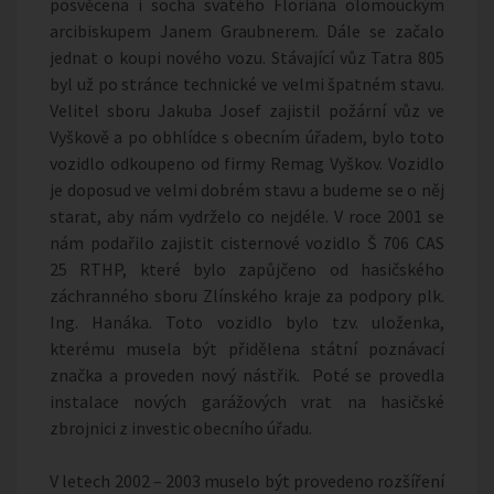
posvěcena i socha svatého Floriána olomouckým
arcibiskupem Janem Graubnerem. Dále se začalo
jednat o koupi nového vozu. Stávající vůz Tatra 805
byl už po stránce technické ve velmi špatném stavu.
Velitel sboru Jakuba Josef zajistil požární vůz ve
Vyškově a po obhlídce s obecním úřadem, bylo toto
vozidlo odkoupeno od firmy Remag Vyškov. Vozidlo
je doposud ve velmi dobrém stavu a budeme se o něj
starat, aby nám vydrželo co nejdéle. V roce 2001 se
nám podařilo zajistit cisternové vozidlo Š 706 CAS
25 RTHP, které bylo zapůjčeno od hasičského
záchranného sboru Zlínského kraje za podpory plk.
Ing. Hanáka. Toto vozidlo bylo tzv. uloženka,
kterému musela být přidělena státní poznávací
značka a proveden nový nástřik. Poté se provedla
instalace nových garážových vrat na hasičské
zbrojnici z investic obecního úřadu.
V letech 2002 – 2003 muselo být provedeno rozšíření