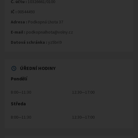
Č. účtu :
10326661/0100
IČ :
00544493
Adresa :
Podkopná Lhota 37
E-mail :
podkopnalhota@volny.cz
Datová schránka :
yz5bri9
ÚŘEDNÍ HODINY
Pondělí
8:00—11:30
12:30—17:00
Středa
8:00—11:30
12:30—17:00