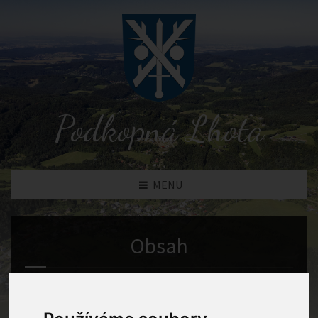
Podkopná Lhota
MENU
Obsah
Podkopná Lhota
Historie SDH