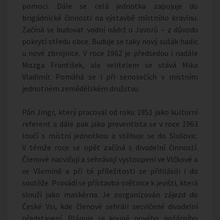
pomoci. Dále se celá jednotka zapojuje do
brigádnické činnosti na výstavbě místního kravínu.
Začíná se budovat vodní nádrž u Javorů – z důvodu
pokrytí středu obce. Buduje se taky nový sušák hadic
u nové zbrojnice. V roce 1962 je předsedou i nadále
Mozga František, ale velitelem se stává Mika
Vladimír. Pomáhá se i při senosečích v místním
jednotném zemědělském družstvu.
Pán Jingr, který pracoval od roku 1951 jako kulturní
referent a dále pak jako preventista se v roce 1963
loučí s místní jednotkou a stěhuje se do Slušovic.
V témže roce se opět začíná s divadelní činností.
Členové nacvičují a sehrávají vystoupení ve Vlčkové a
ve Všemině a při té příležitosti se přihlásili i do
soutěže. Provádí se přístavba světnice k jevišti, která
slouží jako maskérna. Je zorganizován zájezd do
České Vsi, kde členové sehráli secvičené divadelní
představení. Plánuje se koupě nového požárního