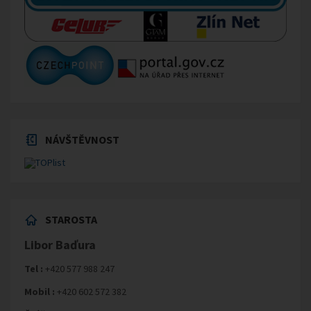
NÁVŠTĚVNOST
STAROSTA
Libor Baďura
Tel :
+420 577 988 247
Mobil :
+420 602 572 382