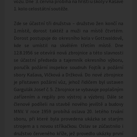
vozu. Dne 3. června probíhá na hřišti u školy v Kašavě
1. kolo celostátní soutěže.
Zde se účastní tři družstva – družstvo žen končí na
1.místě, dorost taktéž a muži na místě čtvrtém.
Dorost postupuje do okresního kola v Gottwaldově,
kde se umístil na skvělém třetím místě. Dne
12.8.1956 se otevírá nová zbrojnice a této slavnosti
se účastní předseda a tajemník okresního výboru,
poručík požární inspekce soudruh Fojtík a požární
sbory Kašava, Vlčková a Držková. Do nové zbrojnice
je přistaven požární vůz, jehož řidičem byl ustaven
Gargulák Josef č. 5. Zbrojnice se vybavuje poplašným
zařízením a regály pro výstroj a výzbroj. Dále se
členové podíleli na stavbě nového jeviště a budovy
MNV. V roce 1959 probíhá oslava 20. letého trvání
sboru, při které byla provedena ukázka se starým
strojem a s novou stříkačkou. Oslav se zúčastnilo i
družstvo červeného kříže, jež provedlo ukázky první