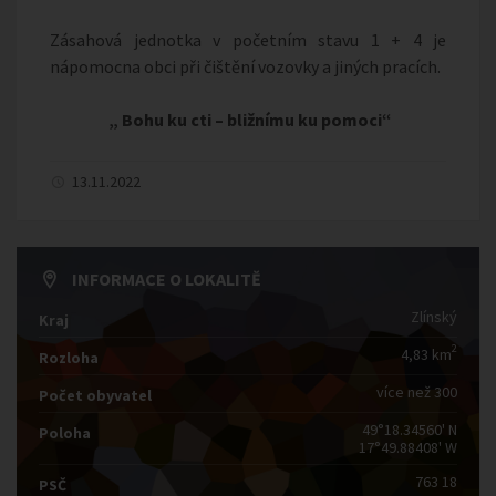
Zásahová jednotka v početním stavu 1 + 4 je
nápomocna obci při čištění vozovky a jiných pracích.
„ Bohu ku cti – bližnímu ku pomoci“
13.11.2022
INFORMACE O LOKALITĚ
Zlínský
Kraj
2
4,83 km
Rozloha
více než 300
Počet obyvatel
49°18.34560' N
Poloha
17°49.88408' W
763 18
PSČ