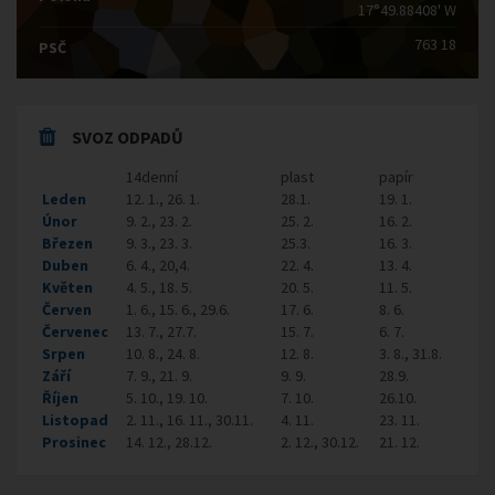
17°49.88408' W
763 18
PSČ
SVOZ ODPADŮ
14denní
plast
papír
Leden
12. 1., 26. 1.
28.1.
19. 1.
Únor
9. 2., 23. 2.
25. 2.
16. 2.
Březen
9. 3., 23. 3.
25.3.
16. 3.
Duben
6. 4., 20,4.
22. 4.
13. 4.
Květen
4. 5., 18. 5.
20. 5.
11. 5.
Červen
1. 6., 15. 6., 29.6.
17. 6.
8. 6.
Červenec
13. 7., 27.7.
15. 7.
6. 7.
Srpen
10. 8., 24. 8.
12. 8.
3. 8., 31.8.
Září
7. 9., 21. 9.
9. 9.
28.9.
Říjen
5. 10., 19. 10.
7. 10.
26.10.
Listopad
2. 11., 16. 11., 30.11.
4. 11.
23. 11.
Prosinec
14. 12., 28.12.
2. 12., 30.12.
21. 12.