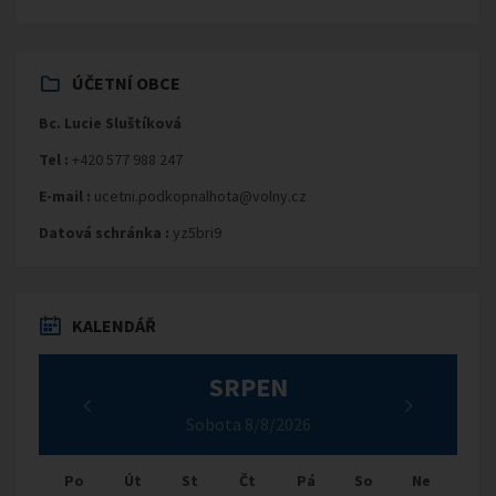
ÚČETNÍ OBCE
Bc. Lucie Sluštíková
Tel :
+420 577 988 247
E-mail :
ucetni.podkopnalhota@volny.cz
Datová schránka :
yz5bri9
KALENDÁŘ
SRPEN
Sobota 8/8/2026
Po
Út
St
Čt
Pá
So
Ne