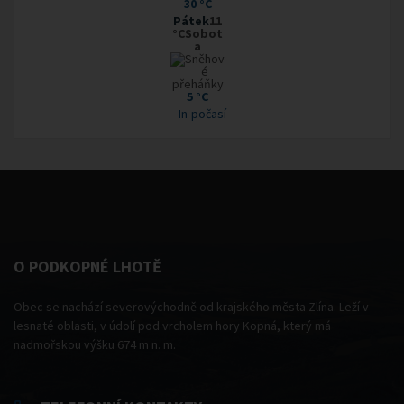
30 °C
Pátek
11
°CSobot
a
5 °C
In-počasí
O PODKOPNÉ LHOTĚ
Obec se nachází severovýchodně od krajského města Zlína. Leží v
lesnaté oblasti, v údolí pod vrcholem hory Kopná, který má
nadmořskou výšku 674 m n. m.