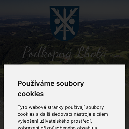
Podkopná Lhota
MENU
Používáme soubory
cookies
Fotogalerie
Tyto webové stránky používají soubory
cookies a další sledovací nástroje s cílem
Home
Fotogalerie
vylepšení uživatelského prostředí,
zobrazení přizpůsobeného obsahu a