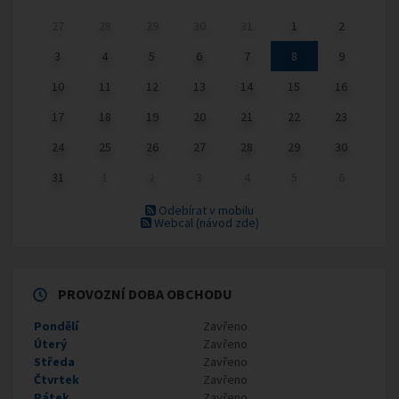
27
28
29
30
31
1
2
3
4
5
6
7
8
9
10
11
12
13
14
15
16
17
18
19
20
21
22
23
24
25
26
27
28
29
30
31
1
2
3
4
5
6
Odebírat v mobilu
Webcal
(návod zde)
PROVOZNÍ DOBA OBCHODU
Pondělí
Zavřeno
Úterý
Zavřeno
Středa
Zavřeno
Čtvrtek
Zavřeno
Pátek
Zavřeno