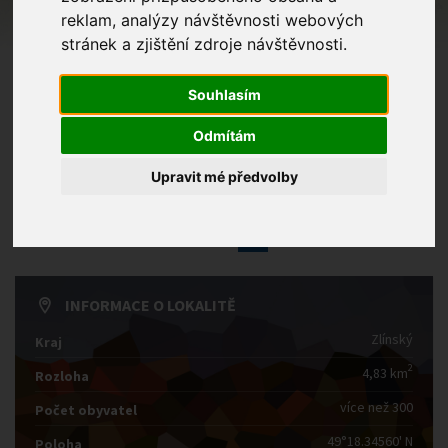
reklam, analýzy návštěvnosti webových
Rok
stránek a zjištění zdroje návštěvnosti.
Souhlasím
Odmítám
Upravit mé předvolby
1
2
3
4
5
6
INFORMACE O LOKALITĚ
Zlínský
Kraj
2
4,83 km
Rozloha
více než 300
Počet obyvatel
49°18.34560' N
Poloha