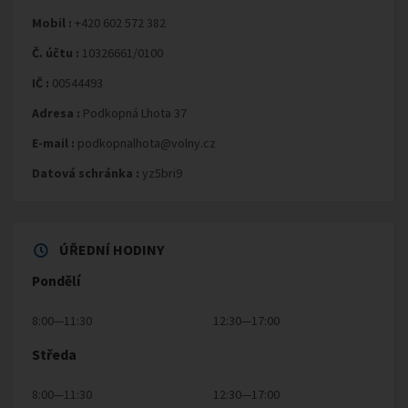
Mobil :
+420 602 572 382
Č. účtu :
10326661/0100
IČ :
00544493
Adresa :
Podkopná Lhota 37
E-mail :
podkopnalhota@volny.cz
Datová schránka :
yz5bri9
ÚŘEDNÍ HODINY
Pondělí
8:00—11:30
12:30—17:00
Středa
8:00—11:30
12:30—17:00