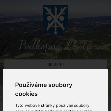
Podkopná Lhota
MENU
Novinky
Používáme soubory
cookies
Podkopná Lhota
Novinky
Tyto webové stránky používají soubory