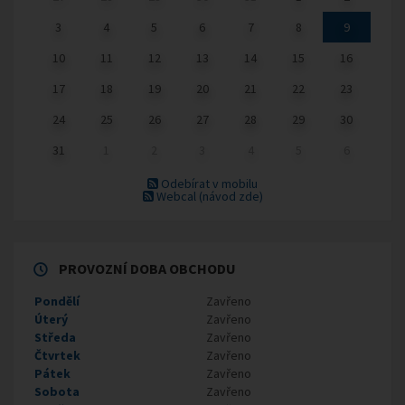
3
4
5
6
7
8
9
10
11
12
13
14
15
16
17
18
19
20
21
22
23
24
25
26
27
28
29
30
31
1
2
3
4
5
6
Odebírat v mobilu
Webcal
(návod zde)
PROVOZNÍ DOBA OBCHODU
Pondělí
Zavřeno
Úterý
Zavřeno
Středa
Zavřeno
Čtvrtek
Zavřeno
Pátek
Zavřeno
Sobota
Zavřeno