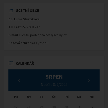
ÚČETNÍ OBCE
Bc. Lucie Sluštíková
Tel :
+420 577 988 247
E-mail :
ucetni.podkopnalhota@volny.cz
Datová schránka :
yz5bri9
KALENDÁŘ
SRPEN
Neděle 8/9/2026
Po
Út
St
Čt
Pá
So
Ne
27
28
29
30
31
1
2