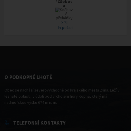
°CSobot
a
5 °C
In-počasí
O PODKOPNÉ LHOTĚ
Obec se nachází severovýchodně od krajského města Zlína. Leží v
lesnaté oblasti, v údolí pod vrcholem hory Kopná, který má
nadmořskou výšku 674 m n. m.
TELEFONNÍ KONTAKTY