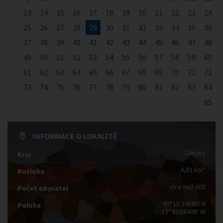
13
14
15
16
17
18
19
20
21
22
23
24
25
26
27
28
29
30
31
32
33
34
35
36
37
38
39
40
41
42
43
44
45
46
47
48
49
50
51
52
53
54
55
56
57
58
59
60
61
62
63
64
65
66
67
68
69
70
71
72
73
74
75
76
77
78
79
80
81
82
83
84
85
INFORMACE O LOKALITĚ
Zlínský
Kraj
2
4,83 km
Rozloha
více než 300
Počet obyvatel
49°18.34560' N
Poloha
17°49.88408' W