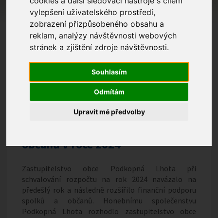
cookies a další sledovací nástroje s cílem
vylepšení uživatelského prostředí,
zobrazení přizpůsobeného obsahu a
reklam, analýzy návštěvnosti webových
stránek a zjištění zdroje návštěvnosti.
Souhlasím
Odmítám
Upravit mé předvolby
Finanční podpora spolků a
občanů v roce 2024
Zastupitelstvo obce Podkopná Lhota při
schvalování rozpočtu na rok 2024 navázalo na
předešlý rok a následně rozšířilo finanční podporu
spolků a občanů. Honebnímu společenstvu
Podkopná Lhota rozhodlo zastupitelstvo obce