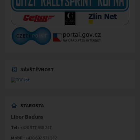
NÁVŠTĚVNOST
STAROSTA
Libor Baďura
Tel :
+420 577 988 247
Mobil :
+420 602 572 382