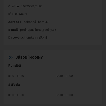
Č. účtu :
10326661/0100
IČ :
00544493
Adresa :
Podkopná Lhota 37
E-mail :
podkopnalhota@volny.cz
Datová schránka :
yz5bri9
ÚŘEDNÍ HODINY
Pondělí
8:00—11:30
12:30—17:00
Středa
8:00—11:30
12:30—17:00