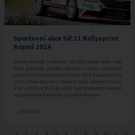
Sportovní akce Síť 21 Rallysprint
Kopná 2024
Vážení občané, v sobotu 4.5.2024 budou přes naši
obec projíždět závodní speciály v rámci sportovní
soutěže Síť 21 Rallysprint Kopná 2024. V souvislosti s
tím vznikne dopravní omezení, resp. uzavření silnice
a to v době od 8.30 do 16.00 hod. Kontaktní osobou
za pořadatele Rallyklub východní Morava v…
28.04.2024
1
2
3
4
5
6
7
8
9
10
11
12