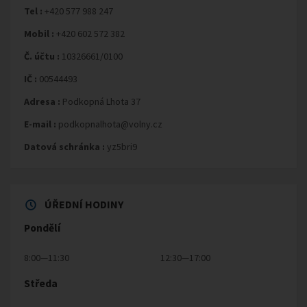
Tel :
+420 577 988 247
Mobil :
+420 602 572 382
Č. účtu :
10326661/0100
IČ :
00544493
Adresa :
Podkopná Lhota 37
E-mail :
podkopnalhota@volny.cz
Datová schránka :
yz5bri9
ÚŘEDNÍ HODINY
Pondělí
8:00—11:30
12:30—17:00
Středa