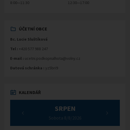
8:00—11:30
12:30—17:00
ÚČETNÍ OBCE
Bc. Lucie Sluštíková
Tel :
+420 577 988 247
E-mail :
ucetni.podkopnalhota@volny.cz
Datová schránka :
yz5bri9
KALENDÁŘ
SRPEN
Sobota 8/8/2026