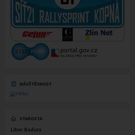
NÁVŠTĚVNOST
STAROSTA
Libor Baďura