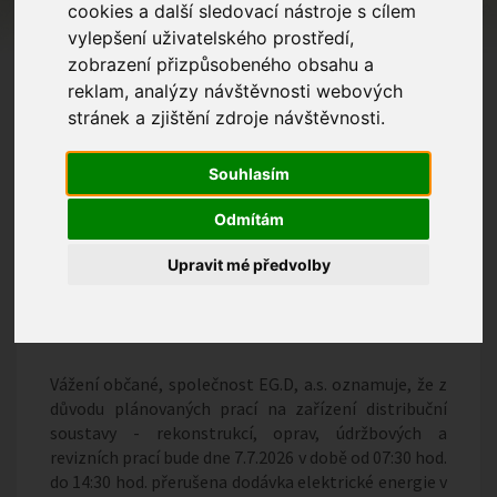
cookies a další sledovací nástroje s cílem
vylepšení uživatelského prostředí,
zobrazení přizpůsobeného obsahu a
reklam, analýzy návštěvnosti webových
stránek a zjištění zdroje návštěvnosti.
Souhlasím
Odmítám
Upravit mé předvolby
Přerušení dodávky elektrické
energie - 7.7.2026
Vážení občané, společnost EG.D, a.s. oznamuje, že z
důvodu plánovaných prací na zařízení distribuční
soustavy - rekonstrukcí, oprav, údržbových a
revizních prací bude dne 7.7.2026 v době od 07:30 hod.
do 14:30 hod. přerušena dodávka elektrické energie v