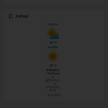
POČASÍ
Sobota
26 °C
Neděle
29 °C
Pátek
11
°CSobot
a
5 °C
In-počasí