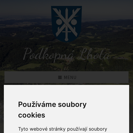
Podkopná Lhota
MENU
Novinky
Používáme soubory
cookies
Podkopná Lhota
Novinky
Tyto webové stránky používají soubory