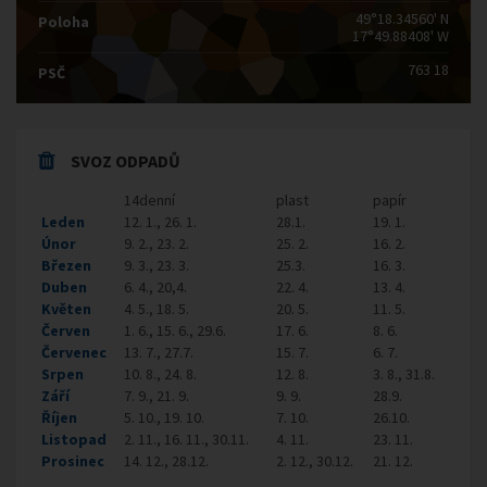
49°18.34560' N
Poloha
17°49.88408' W
763 18
PSČ
SVOZ ODPADŮ
14denní
plast
papír
Leden
12. 1., 26. 1.
28.1.
19. 1.
Únor
9. 2., 23. 2.
25. 2.
16. 2.
Březen
9. 3., 23. 3.
25.3.
16. 3.
Duben
6. 4., 20,4.
22. 4.
13. 4.
Květen
4. 5., 18. 5.
20. 5.
11. 5.
Červen
1. 6., 15. 6., 29.6.
17. 6.
8. 6.
Červenec
13. 7., 27.7.
15. 7.
6. 7.
Srpen
10. 8., 24. 8.
12. 8.
3. 8., 31.8.
Září
7. 9., 21. 9.
9. 9.
28.9.
Říjen
5. 10., 19. 10.
7. 10.
26.10.
Listopad
2. 11., 16. 11., 30.11.
4. 11.
23. 11.
Prosinec
14. 12., 28.12.
2. 12., 30.12.
21. 12.