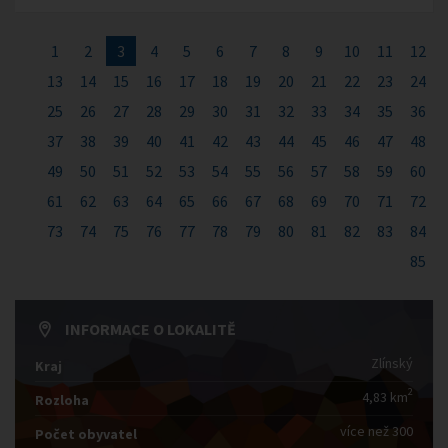
1
2
3
4
5
6
7
8
9
10
11
12
13
14
15
16
17
18
19
20
21
22
23
24
25
26
27
28
29
30
31
32
33
34
35
36
37
38
39
40
41
42
43
44
45
46
47
48
49
50
51
52
53
54
55
56
57
58
59
60
61
62
63
64
65
66
67
68
69
70
71
72
73
74
75
76
77
78
79
80
81
82
83
84
85
INFORMACE O LOKALITĚ
Zlínský
Kraj
2
4,83 km
Rozloha
více než 300
Počet obyvatel