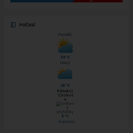
POČASÍ
Pondělí
34 °C
Úterý
28 °C
Pátek
11
°CSobot
a
5 °C
In-počasí