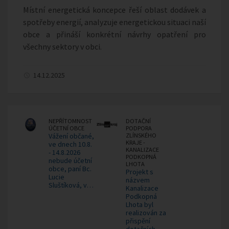
Místní energetická koncepce řeší oblast dodávek a
spotřeby energií, analyzuje energetickou situaci naší
obce a přináší konkrétní návrhy opatření pro
všechny sektory v obci.
14.12.2025
NEPŘÍTOMNOST
DOTAČNÍ
ÚČETNÍ OBCE
PODPORA
Vážení občané,
ZLÍNSKÉHO
KRAJE -
ve dnech 10.8.
KANALIZACE
- 14.8.2026
PODKOPNÁ
nebude účetní
LHOTA
obce, paní Bc.
Projekt s
Lucie
názvem
Sluštíková, v…
Kanalizace
Podkopná
Lhota byl
realizován za
přispění