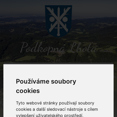
Podkopná Lhota
MENU
Používáme soubory
Detail novinky
cookies
Tyto webové stránky používají soubory
Podkopná Lhota
Novinky
Prezentace místní energetické
koncepce obce Podkopná Lhota
cookies a další sledovací nástroje s cílem
vylepšení uživatelského prostředí,