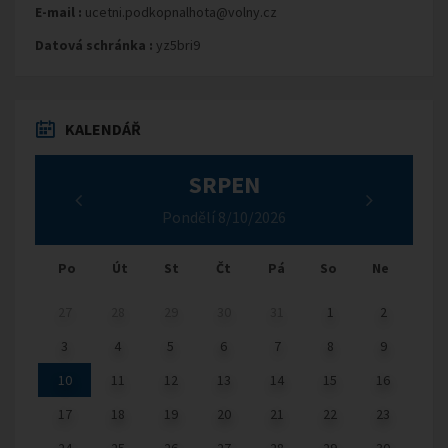
E-mail :
ucetni.podkopnalhota@volny.cz
Datová schránka :
yz5bri9
KALENDÁŘ
SRPEN
Pondělí 8/10/2026
Po
Út
St
Čt
Pá
So
Ne
27
28
29
30
31
1
2
3
4
5
6
7
8
9
10
11
12
13
14
15
16
17
18
19
20
21
22
23
24
25
26
27
28
29
30