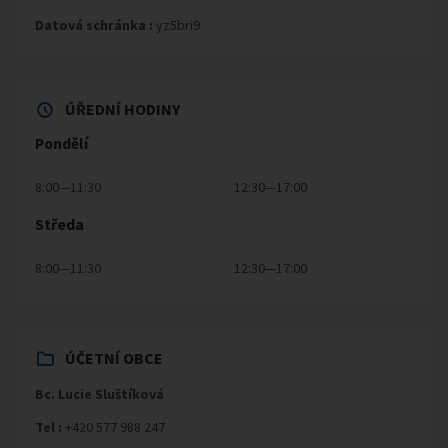
Datová schránka :
yz5bri9
ÚŘEDNÍ HODINY
Pondělí
8:00—11:30
12:30—17:00
Středa
8:00—11:30
12:30—17:00
ÚČETNÍ OBCE
Bc. Lucie Sluštíková
Tel :
+420 577 988 247