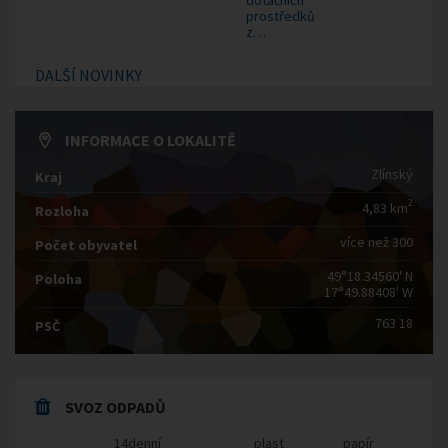
dotačních
prostředků
z…
DALŠÍ NOVINKY
INFORMACE O LOKALITĚ
Zlínský
Kraj
2
4,83 km
Rozloha
více než 300
Počet obyvatel
49°18.34560' N
Poloha
17°49.88408' W
763 18
PSČ
SVOZ ODPADŮ
14denní
plast
papír