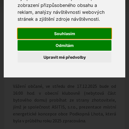
zobrazení přizpůsobeného obsahu a
reklam, analýzy návštěvnosti webových
stránek a zjištění zdroje návštěvnosti.
Souhlasím
Odmítám
Upravit mé předvolby
Vážení občané, ve středu dne 17.12.2025 bude od
16:00 hod. v obecní klubovně (nebytová část
bytového domu) probíhat ze strany zhotovitele,
jímž je společnost ASITIS, s.r.o., prezentace místní
energetické koncepce obce Podkopná Lhota, která
byla v průběhu roku 2025 zpracována.