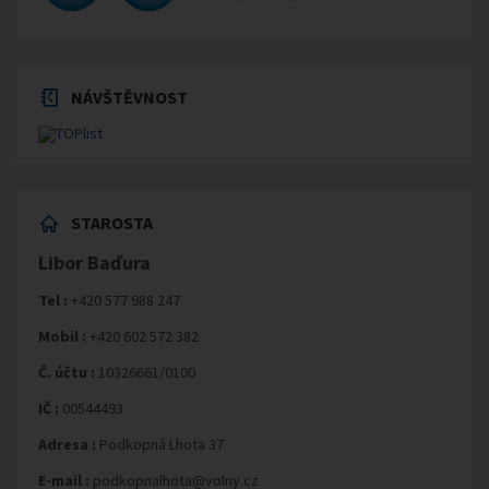
NÁVŠTĚVNOST
STAROSTA
Libor Baďura
Tel :
+420 577 988 247
Mobil :
+420 602 572 382
Č. účtu :
10326661/0100
IČ :
00544493
Adresa :
Podkopná Lhota 37
E-mail :
podkopnalhota@volny.cz