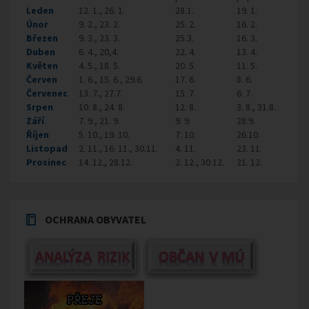
Leden
12. 1., 26. 1.
28.1.
19. 1.
Únor
9. 2., 23. 2.
25. 2.
16. 2.
Březen
9. 3., 23. 3.
25.3.
16. 3.
Duben
6. 4., 20,4.
22. 4.
13. 4.
Květen
4. 5., 18. 5.
20. 5.
11. 5.
Červen
1. 6., 15. 6., 29.6.
17. 6.
8. 6.
Červenec
13. 7., 27.7.
15. 7.
6. 7.
Srpen
10. 8., 24. 8.
12. 8.
3. 8., 31.8.
Září
7. 9., 21. 9.
9. 9.
28.9.
Říjen
5. 10., 19. 10.
7. 10.
26.10.
Listopad
2. 11., 16. 11., 30.11.
4. 11.
23. 11.
Prosinec
14. 12., 28.12.
2. 12., 30.12.
21. 12.
OCHRANA OBYVATEL