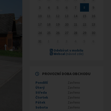
3
4
5
6
7
8
9
10
11
12
13
14
15
16
17
18
19
20
21
22
23
24
25
26
27
28
29
30
31
1
2
3
4
5
6
Odebírat v mobilu
Webcal
(návod zde)
PROVOZNÍ DOBA OBCHODU
Pondělí
Zavřeno
Úterý
Zavřeno
Středa
Zavřeno
Čtvrtek
Zavřeno
Pátek
Zavřeno
Sobota
Zavřeno