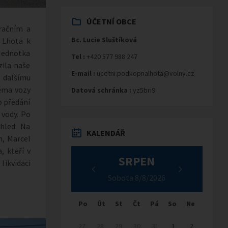
ÚČETNÍ OBCE
račním a
Bc. Lucie Sluštíková
 Lhota k
Jednotka
Tel :
+420 577 988 247
zila naše
E-mail :
ucetni.podkopnalhota@volny.cz
í dalšímu
věma vozy
Datová schránka :
yz5bri9
o předání
 vody. Po
hled. Na
KALENDÁŘ
h, Marcel
, kteří v
SRPEN
likvidaci
Sobota 8/8/2026
Po
Út
St
Čt
Pá
So
Ne
27
28
29
30
31
1
2