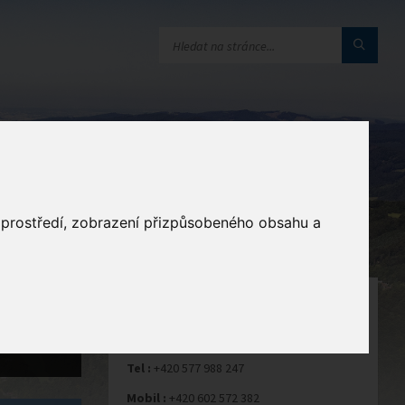
a
o prostředí, zobrazení přizpůsobeného obsahu a
STAROSTA
Libor Baďura
Tel :
+420 577 988 247
Mobil :
+420 602 572 382