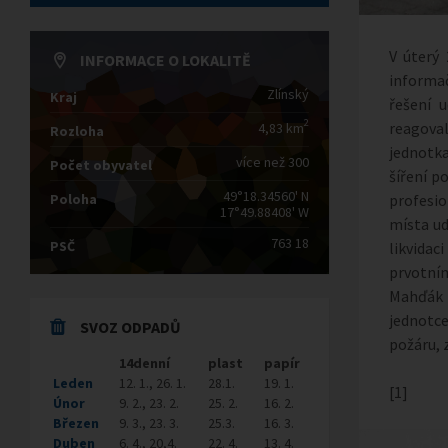
V úterý
INFORMACE O LOKALITĚ
informa
Zlínský
Kraj
řešení 
2
reagoval
4,83 km
Rozloha
jednotka
více než 300
Počet obyvatel
šíření p
49°18.34560' N
Poloha
profesio
17°49.88408' W
místa ud
763 18
PSČ
likvida
prvotním
Mahďák a
jednotce
SVOZ ODPADŮ
požáru, 
14denní
plast
papír
Leden
12. 1., 26. 1.
28.1.
19. 1.
[1]
Únor
9. 2., 23. 2.
25. 2.
16. 2.
Březen
9. 3., 23. 3.
25.3.
16. 3.
Duben
6. 4., 20,4.
22. 4.
13. 4.