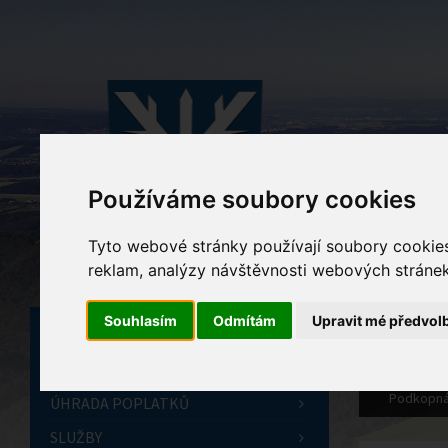
Používáme soubory cookies
Tyto webové stránky používají soubory cookies 
reklam, analýzy návštěvnosti webových stránek 
Souhlasím
Odmítám
Upravit mé předvol
ÚVODNÍ STRÁNKA
OBECNÍ ÚŘAD
Podkopná
ÚHRADA POPLATKŮ
SLUŽBY