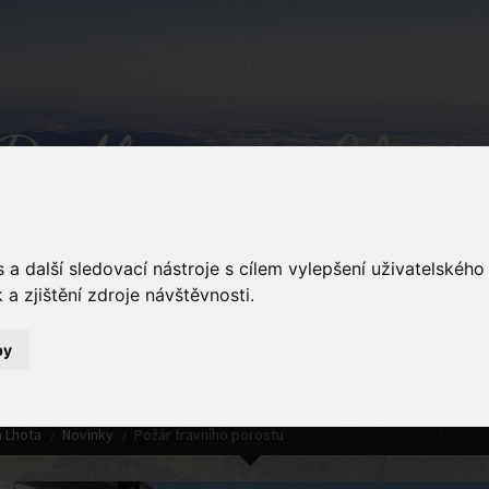
Podkopná Lhot
a další sledovací nástroje s cílem vylepšení uživatelskéh
a zjištění zdroje návštěvnosti.
by
Detail novinky
 Lhota
Novinky
Požár travního porostu