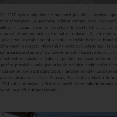
 28.3.2017 byla v odpoledních hodinách povolána krajským ope
čním střediskem IZS jednotka požární ochrany obce Podkopná
události - požáru travního porostu v blízkosti RD s č.p. 59. 
a na vyhlášený poplach do 7 minut od ohlášení. Na místo dora
 jako první, roztáhla vodní vedení a započala hašení a bráněn
ožáru v lesním porostu. Následně na místo události dorazili se d
nální hasiči ze stanice Zlín a také dobrovolní hasiči ze Slušovic. P
álosti veliteli zásahu se jednotka podílela na kyvadlové dopravě
ci požáru prováděla naše jednotka do nočních hodin požární do
 zásahu se podíleli: Baďura Libor, František Mahďák, Leoš Geryc
 také občané obce Pavel Marušák, Petr Fojtík a Martin Bořuta
 SDH zařazeni nejsou, přitom se snažili všemi silami pomoci k 
za což jim patří velké poděkování.