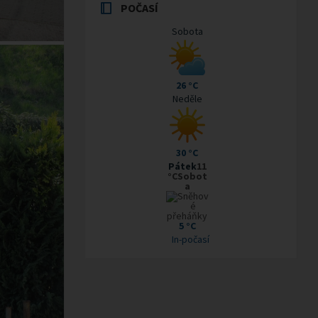
POČASÍ
Sobota
26 °C
Neděle
30 °C
Pátek
11
°CSobot
a
5 °C
In-počasí