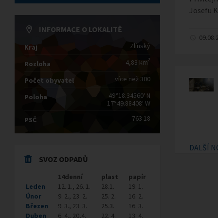
Josefu K
INFORMACE O LOKALITĚ
09.08.
Zlínský
Kraj
2
4,83 km
Rozloha
více než 300
Počet obyvatel
49°18.34560' N
Poloha
17°49.88408' W
763 18
PSČ
DALŠÍ N
SVOZ ODPADŮ
14denní
plast
papír
Leden
12. 1., 26. 1.
28.1.
19. 1.
Únor
9. 2., 23. 2.
25. 2.
16. 2.
Březen
9. 3., 23. 3.
25.3.
16. 3.
Duben
6. 4., 20,4.
22. 4.
13. 4.