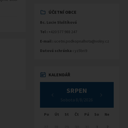
ÚČETNÍ OBCE
Bc. Lucie Sluštíková
Tel :
+420 577 988 247
E-mail :
ucetni.podkopnalhota@volny.cz
Datová schránka :
yz5bri9
KALENDÁŘ
SRPEN
Sobota 8/8/2026
Po
Út
St
Čt
Pá
So
Ne
27
28
29
30
31
1
2