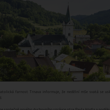
tolická farnost Trnava informuje, že nedělní mše svatá se us
d.
me společně nového duchovního správce otce Pavla Hödla a poděk