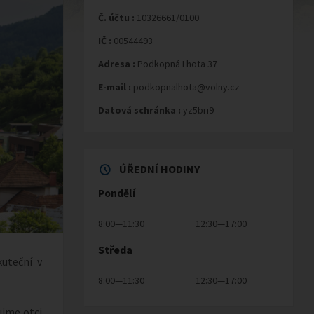
Č. účtu :
10326661/0100
IČ :
00544493
Adresa :
Podkopná Lhota 37
E-mail :
podkopnalhota@volny.cz
Datová schránka :
yz5bri9
ÚŘEDNÍ HODINY
Pondělí
8:00—11:30
12:30—17:00
Středa
kuteční v
8:00—11:30
12:30—17:00
ujme otci