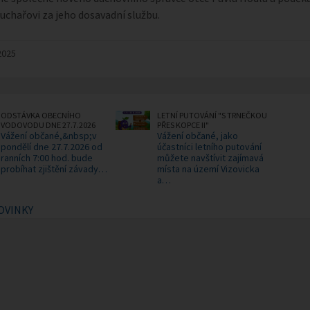
uchařovi za jeho dosavadní službu.
2025
ODSTÁVKA OBECNÍHO
LETNÍ PUTOVÁNÍ "S TRNEČKOU
VODOVODU DNE 27.7.2026
PŘES KOPCE II"
Vážení občané,&nbsp;v
Vážení občané, jako
pondělí dne 27.7.2026 od
účastníci letního putování
ranních 7:00 hod. bude
můžete navštívit zajímavá
probíhat zjištění závady…
místa na území Vizovicka
a…
OVINKY