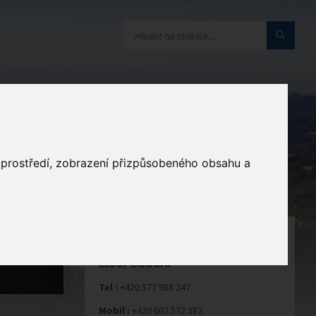
a
o prostředí, zobrazení přizpůsobeného obsahu a
STAROSTA
Libor Baďura
Tel :
+420 577 988 247
Mobil :
+420 602 572 382