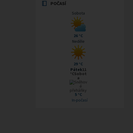
POČASÍ
Sobota
26 °C
Neděle
29 °C
Pátek
11
°CSobot
a
5 °C
In-počasí