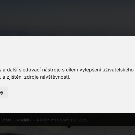
Podkopná Lhot
a další sledovací nástroje s cílem vylepšení uživatelskéh
a zjištění zdroje návštěvnosti.
by
Detail novinky
 Lhota
Novinky
Nedělní mše svatá 10.8.2025