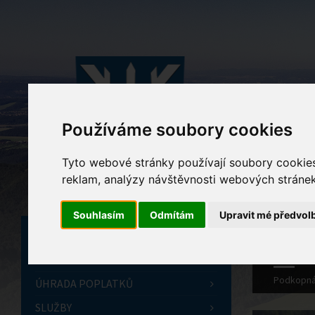
Používáme soubory cookies
Tyto webové stránky používají soubory cookies 
reklam, analýzy návštěvnosti webových stránek 
Souhlasím
Odmítám
Upravit mé předvol
ÚVODNÍ STRÁNKA
OBECNÍ ÚŘAD
Podkopná
ÚHRADA POPLATKŮ
SLUŽBY