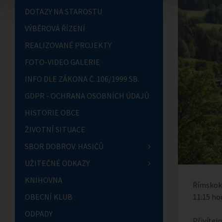
DOTAZY NA STAROSTU
VÝBĚROVÁ ŘÍZENÍ
REALIZOVANÉ PROJEKTY
FOTO-VIDEO GALERIE
INFO DLE ZÁKONA Č. 106/1999 SB.
GDPR - OCHRANA OSOBNÍCH ÚDAJŮ
HISTORIE OBCE
ŽIVOTNÍ SITUACE
SBOR DOBROV. HASIČŮ
UŽITEČNÉ ODKAZY
KNIHOVNA
Římskoka
11:15 ho
OBECNÍ KLUB
ODPADY
Přivítej