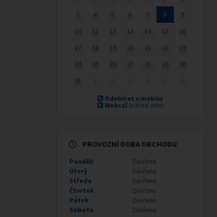
3
4
5
6
7
8
9
10
11
12
13
14
15
16
17
18
19
20
21
22
23
24
25
26
27
28
29
30
31
1
2
3
4
5
6
Odebírat v mobilu
Webcal
(návod zde)
PROVOZNÍ DOBA OBCHODU
Pondělí
Zavřeno
Úterý
Zavřeno
Středa
Zavřeno
Čtvrtek
Zavřeno
Pátek
Zavřeno
Sobota
Zavřeno