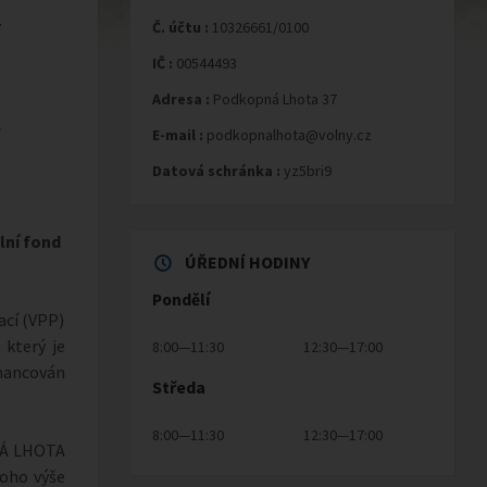
Č. účtu :
10326661/0100
IČ :
00544493
Adresa :
Podkopná Lhota 37
E-mail :
podkopnalhota@volny.cz
Datová schránka :
yz5bri9
lní fond
ÚŘEDNÍ HODINY
Pondělí
ací (VPP)
 který je
8:00—11:30
12:30—17:00
ancován
Středa
8:00—11:30
12:30—17:00
NÁ LHOTA
toho výše