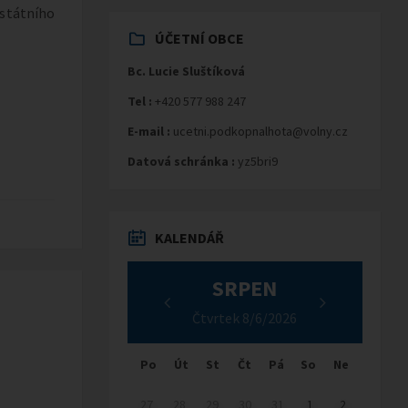
 státního
ÚČETNÍ OBCE
Bc. Lucie Sluštíková
Tel :
+420 577 988 247
E-mail :
ucetni.podkopnalhota@volny.cz
Datová schránka :
yz5bri9
KALENDÁŘ
SRPEN
Čtvrtek 8/6/2026
Po
Út
St
Čt
Pá
So
Ne
27
28
29
30
31
1
2