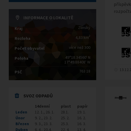
příspěvk
rozpočtu 
INFORMACE O LOKALITĚ
Zlínský
Kraj
2
4,83 km
Rozloha
více než 300
Počet obyvatel
49°18.34560' N
Poloha
17°49.88408' W
13.12.
763 18
PSČ
SVOZ ODPADŮ
14denní
plast
papír
Leden
12. 1., 26. 1.
28.1.
19. 1.
Únor
9. 2., 23. 2.
25. 2.
16. 2.
Březen
9. 3., 23. 3.
25.3.
16. 3.
Duben
6. 4., 20,4.
22. 4.
13. 4.