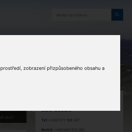
a
o prostředí, zobrazení přizpůsobeného obsahu a
STAROSTA
Libor Baďura
ší obci?
Tel :
+420 577 988 247
Mobil :
+420 602 572 382