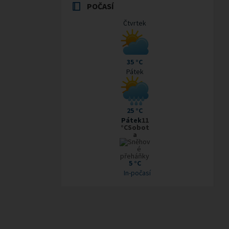
POČASÍ
Čtvrtek
35 °C
Pátek
25 °C
Pátek
11
°CSobot
a
5 °C
In-počasí