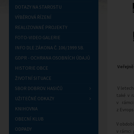
DOTAZY NA STAROSTU
VÝBĚROVÁ ŘÍZENÍ
REALIZOVANÉ PROJEKTY
FOTO-VIDEO GALERIE
INFO DLE ZÁKONA Č. 106/1999 SB.
GDPR - OCHRANA OSOBNÍCH ÚDAJŮ
Veřejně
HISTORIE OBCE
ŽIVOTNÍ SITUACE
V letech
SBOR DOBROV. HASIČŮ
také v r
UŽITEČNÉ ODKAZY
v rámci
KNIHOVNA
z Evrops
OBECNÍ KLUB
V obdob
ODPADY
v rámci 