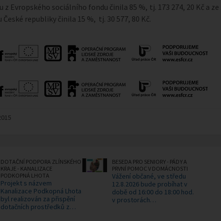
u z Evropského sociálního fondu činila 85 %, tj. 173 274, 20 Kč a ze
České republiky činila 15 %, tj. 30 577, 80 Kč.
2015
DOTAČNÍ PODPORA ZLÍNSKÉHO
BESEDA PRO SENIORY - PÁDY A
KRAJE - KANALIZACE
PRVNÍ POMOC V DOMÁCNOSTI
PODKOPNÁ LHOTA
Vážení občané, ve středu
Projekt s názvem
12.8.2026 bude probíhat v
Kanalizace Podkopná Lhota
době od 16:00 do 18:00 hod.
byl realizován za přispění
v prostorách…
dotačních prostředků z…