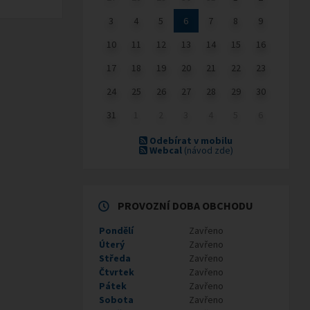
3
4
5
6
7
8
9
10
11
12
13
14
15
16
17
18
19
20
21
22
23
24
25
26
27
28
29
30
31
1
2
3
4
5
6
Odebírat v mobilu
Webcal
(návod zde)
PROVOZNÍ DOBA OBCHODU
Pondělí
Zavřeno
Úterý
Zavřeno
Středa
Zavřeno
Čtvrtek
Zavřeno
Pátek
Zavřeno
Sobota
Zavřeno