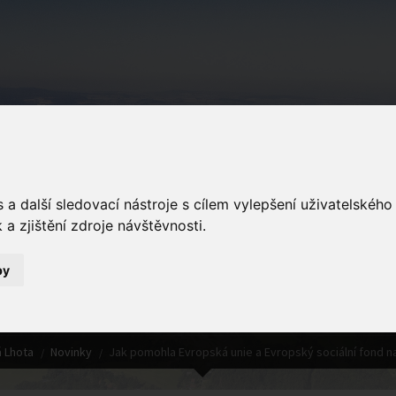
Podkopná Lhot
a další sledovací nástroje s cílem vylepšení uživatelskéh
a zjištění zdroje návštěvnosti.
by
Detail novinky
 Lhota
Novinky
Jak pomohla Evropská unie a Evropský sociální fond na