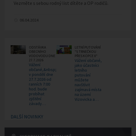
Vezměte s sebou rodný list dítěte a OP rodičů.
06.04.2024
ODSTÁVKA
LETNÍ PUTOVÁNÍ
OBECNÍHO
"S TRNEČKOU
VODOVODU DNE
PŘES KOPCE II"
27.7.2026
Vážení občané,
Vážení
jako účastníci
občané,&nbsp;
letního
v pondělí dne
putování
27.7.2026 od
můžete
ranních 7:00
navštívit
hod. bude
zajímavá místa
probíhat
na území
zjištění
Vizovicka a…
závady…
DALŠÍ NOVINKY