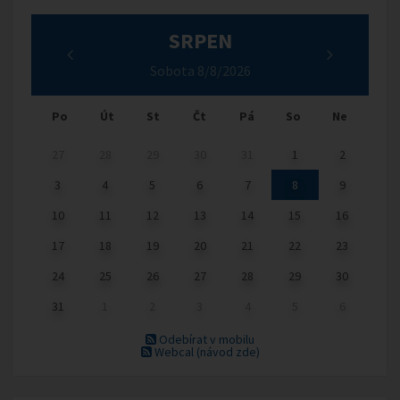
SRPEN
Sobota 8/8/2026
Po
Út
St
Čt
Pá
So
Ne
27
28
29
30
31
1
2
3
4
5
6
7
8
9
10
11
12
13
14
15
16
17
18
19
20
21
22
23
24
25
26
27
28
29
30
31
1
2
3
4
5
6
Odebírat v mobilu
Webcal
(návod zde)