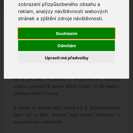
zobrazení přizpůsobeného obsahu a
reklam, analýzy návštěvnosti webových
stránek a zjištění zdroje návštěvnosti.
Souhlasím
Odmítám
Upravit mé předvolby
Zápis do 1. ročníku základního vzdělávání proběhne
dle § 36 odst. 4 zákona č. 561/2004 Sb., školský
zákon, v pondělí 8. dubna 2024 v 15,00 – 17,30 hodin v
Základní škole Trnava.
K zápisu se dostaví děti, které k 1. 9. 2024 dosáhnou
šesti let a děti, kterým byla školní docházka v
minulém roce odložena.