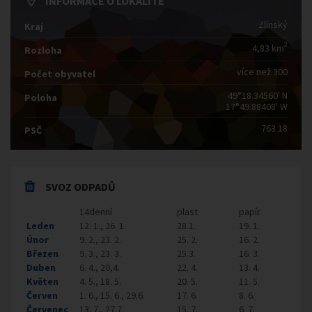
INFORMACE O LOKALITĚ
Zlínský
Kraj
2
4,83 km
Rozloha
více než 300
Počet obyvatel
49°18.34560' N
Poloha
17°49.88408' W
763 18
PSČ
SVOZ ODPADŮ
14denní
plast
papír
Leden
12. 1., 26. 1.
28.1.
19. 1.
Únor
9. 2., 23. 2.
25. 2.
16. 2.
Březen
9. 3., 23. 3.
25.3.
16. 3.
Duben
6. 4., 20,4.
22. 4.
13. 4.
Květen
4. 5., 18. 5.
20. 5.
11. 5.
Červen
1. 6., 15. 6., 29.6.
17. 6.
8. 6.
Červenec
13. 7., 27.7.
15. 7.
6. 7.