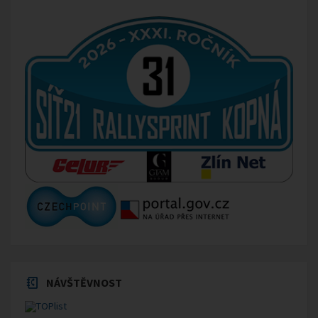
NÁVŠTĚVNOST