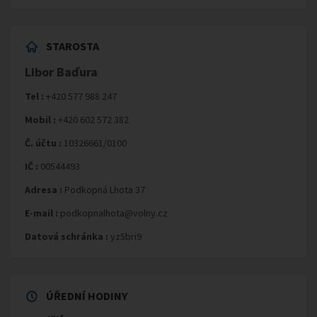
STAROSTA
Libor Baďura
Tel :
+420 577 988 247
Mobil :
+420 602 572 382
Č. účtu :
10326661/0100
IČ :
00544493
Adresa :
Podkopná Lhota 37
E-mail :
podkopnalhota@volny.cz
Datová schránka :
yz5bri9
ÚŘEDNÍ HODINY