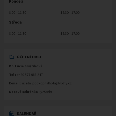
Pondělí
8:00—11:30
12:30—17:00
Středa
8:00—11:30
12:30—17:00
ÚČETNÍ OBCE
Bc. Lucie Sluštíková
Tel :
+420 577 988 247
E-mail :
ucetni.podkopnalhota@volny.cz
Datová schránka :
yz5bri9
KALENDÁŘ