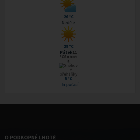
26 °C
Neděle
29 °C
Pátek
11
°CSobot
a
5 °C
In-počasí
O PODKOPNÉ LHOTĚ