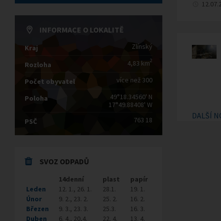
12.07.
INFORMACE O LOKALITĚ
Zlínský
Kraj
2
4,83 km
Rozloha
více než 300
Počet obyvatel
49°18.34560' N
Poloha
17°49.88408' W
DALŠÍ N
763 18
PSČ
SVOZ ODPADŮ
14denní
plast
papír
Leden
12. 1., 26. 1.
28.1.
19. 1.
Únor
9. 2., 23. 2.
25. 2.
16. 2.
Březen
9. 3., 23. 3.
25.3.
16. 3.
Duben
6. 4., 20,4.
22. 4.
13. 4.