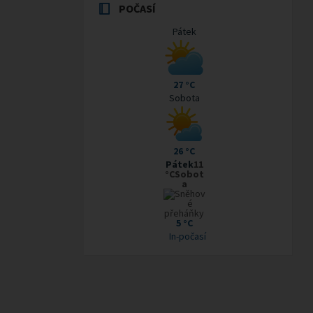
POČASÍ
Pátek
27 °C
Sobota
26 °C
Pátek
11
°CSobot
a
5 °C
In-počasí