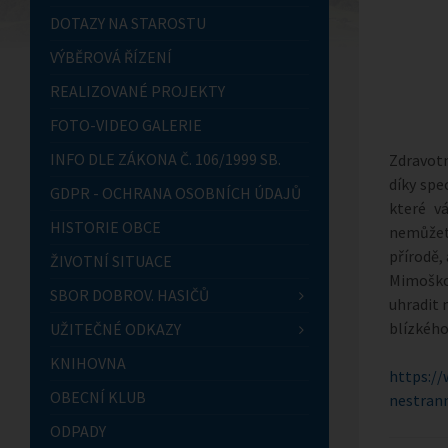
DOTAZY NA STAROSTU
VÝBĚROVÁ ŘÍZENÍ
REALIZOVANÉ PROJEKTY
FOTO-VIDEO GALERIE
INFO DLE ZÁKONA Č. 106/1999 SB.
Zdravotn
díky spe
GDPR - OCHRANA OSOBNÍCH ÚDAJŮ
které v
HISTORIE OBCE
nemůžet
přírodě, 
ŽIVOTNÍ SITUACE
Mimoško
SBOR DOBROV. HASIČŮ
uhradit 
blízkého
UŽITEČNÉ ODKAZY
KNIHOVNA
https://
OBECNÍ KLUB
nestran
ODPADY