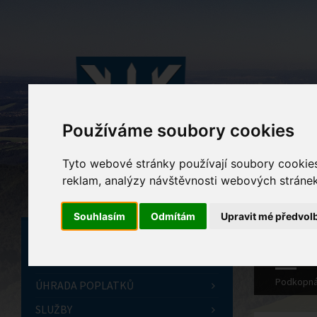
Používáme soubory cookies
Tyto webové stránky používají soubory cookies 
reklam, analýzy návštěvnosti webových stránek 
Souhlasím
Odmítám
Upravit mé předvol
ÚVODNÍ STRÁNKA
OBECNÍ ÚŘAD
Podkopná
ÚHRADA POPLATKŮ
SLUŽBY