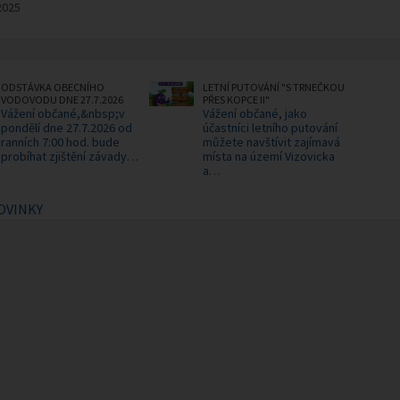
2025
ODSTÁVKA OBECNÍHO
LETNÍ PUTOVÁNÍ "S TRNEČKOU
VODOVODU DNE 27.7.2026
PŘES KOPCE II"
Vážení občané,&nbsp;v
Vážení občané, jako
pondělí dne 27.7.2026 od
účastníci letního putování
ranních 7:00 hod. bude
můžete navštívit zajímavá
probíhat zjištění závady…
místa na území Vizovicka
a…
OVINKY