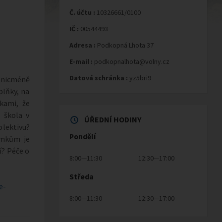
Č. účtu :
10326661/0100
IČ :
00544493
Adresa :
Podkopná Lhota 37
E-mail :
podkopnalhota@volny.cz
Datová schránka :
yz5bri9
, nicméně
plňky, na
kami, že
 škola v
ÚŘEDNÍ HODINY
kolektivu?
Pondělí
omkům je
í? Péče o
8:00—11:30
12:30—17:00
Středa
e-
8:00—11:30
12:30—17:00