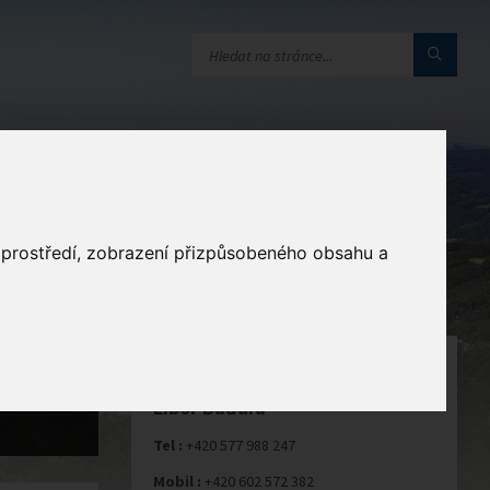
a
o prostředí, zobrazení přizpůsobeného obsahu a
STAROSTA
Libor Baďura
Tel :
+420 577 988 247
Mobil :
+420 602 572 382