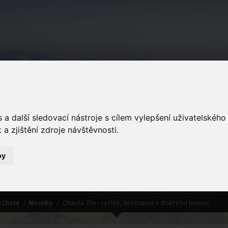
Podkopná Lhot
a další sledovací nástroje s cílem vylepšení uživatelskéh
a zjištění zdroje návštěvnosti.
by
Detail novinky
 Lhota
Novinky
Charita Zlín - rychlá, nestranná a diskrétní pomoc