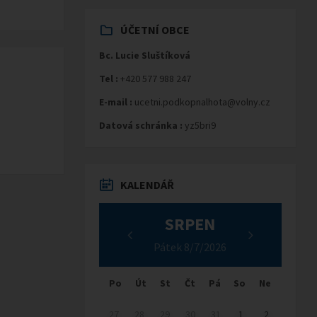
ÚČETNÍ OBCE
Bc. Lucie Sluštíková
Tel :
+420 577 988 247
E-mail :
ucetni.podkopnalhota@volny.cz
Datová schránka :
yz5bri9
KALENDÁŘ
SRPEN
Pátek 8/7/2026
Po
Út
St
Čt
Pá
So
Ne
27
28
29
30
31
1
2