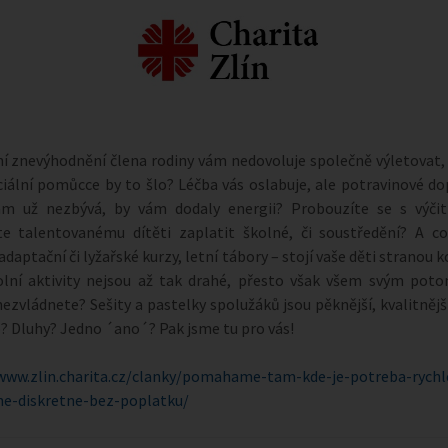
í znevýhodnění člena rodiny vám nedovoluje společně výletovat
ciální pomůcce by to šlo? Léčba vás oslabuje, ale potravinové do
ám už nezbývá, by vám dodaly energii? Probouzíte se s výčit
e talentovanému dítěti zaplatit školné, či soustředění? A co
adaptační či lyžařské kurzy, letní tábory – stojí vaše děti stranou 
lní aktivity nejsou až tak drahé, přesto však všem svým pot
nezvládnete? Sešity a pastelky spolužáků jsou pěknější, kvalitnějš
? Dluhy? Jedno ´ano´? Pak jsme tu pro vás!
www.zlin.charita.cz/clanky/pomahame-tam-kde-je-potreba-rychl
ne-diskretne-bez-poplatku/