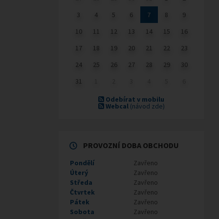
3
4
5
6
7
8
9
10
11
12
13
14
15
16
17
18
19
20
21
22
23
24
25
26
27
28
29
30
31
1
2
3
4
5
6
Odebírat v mobilu
Webcal
(návod zde)
PROVOZNÍ DOBA OBCHODU
Pondělí
Zavřeno
Úterý
Zavřeno
Středa
Zavřeno
Čtvrtek
Zavřeno
Pátek
Zavřeno
Sobota
Zavřeno