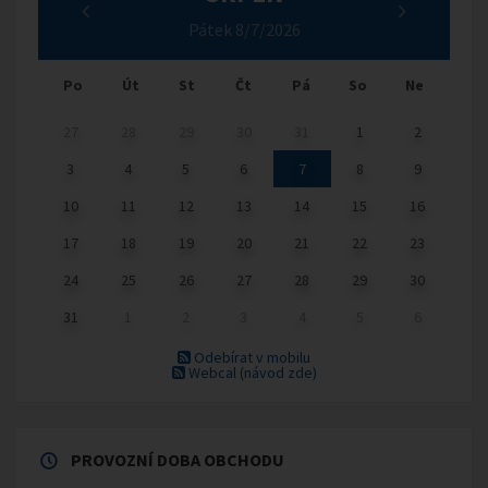
Pátek 8/7/2026
Po
Út
St
Čt
Pá
So
Ne
27
28
29
30
31
1
2
3
4
5
6
7
8
9
10
11
12
13
14
15
16
17
18
19
20
21
22
23
24
25
26
27
28
29
30
31
1
2
3
4
5
6
Odebírat v mobilu
Webcal
(návod zde)
PROVOZNÍ DOBA OBCHODU