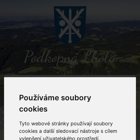
Podkopná Lhota
MENU
Používáme soubory
Detail novinky
cookies
Tyto webové stránky používají soubory
Podkopná Lhota
Novinky
Bilanční zpráva za rok 2017
cookies a další sledovací nástroje s cílem
vylepšení uživatelského prostředí,