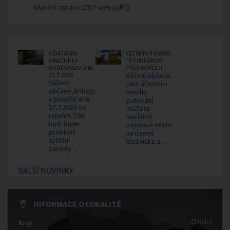
bilancni-zprava-2017-web.pdf ()
ODSTÁVKA
LETNÍ PUTOVÁNÍ
OBECNÍHO
"S TRNEČKOU
VODOVODU DNE
PŘES KOPCE II"
27.7.2026
Vážení občané,
Vážení
jako účastníci
občané,&nbsp;
letního
v pondělí dne
putování
27.7.2026 od
můžete
ranních 7:00
navštívit
hod. bude
zajímavá místa
probíhat
na území
zjištění
Vizovicka a…
závady…
DALŠÍ NOVINKY
INFORMACE O LOKALITĚ
Zlínský
Kraj