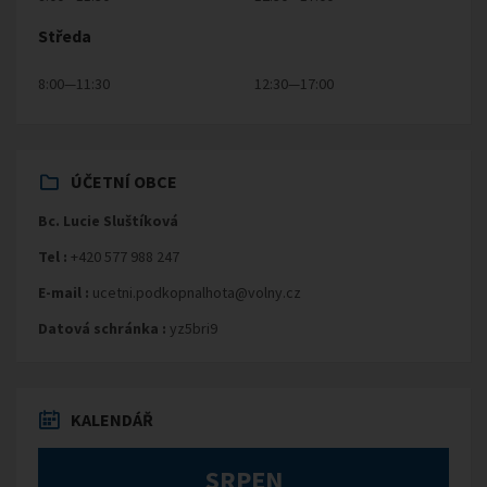
Středa
8:00—11:30
12:30—17:00
ÚČETNÍ OBCE
Bc. Lucie Sluštíková
Tel :
+420 577 988 247
E-mail :
ucetni.podkopnalhota@volny.cz
Datová schránka :
yz5bri9
KALENDÁŘ
SRPEN