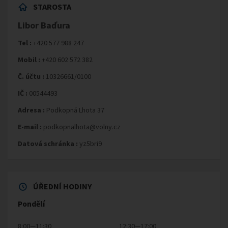
STAROSTA
Libor Baďura
Tel :
+420 577 988 247
Mobil :
+420 602 572 382
Č. účtu :
10326661/0100
IČ :
00544493
Adresa :
Podkopná Lhota 37
E-mail :
podkopnalhota@volny.cz
Datová schránka :
yz5bri9
ÚŘEDNÍ HODINY
Pondělí
8:00—11:30
12:30—17:00