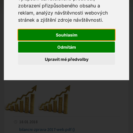
zobrazení přizpůsobeného obsahu a
reklam, analýzy návštěvnosti webových
stránek a zjištění zdroje návštěvnosti.
Souhlasím
Vážení občané, přivítali jsme rok
2018 a tudíž nadešel čas podat
Odmítám
Vám zprávu o hospodaření naší
Upravit mé předvolby
obce za uplynulý kalendářní rok
2017. Bilanční zprávu zobrazíte
kliknutím
zde
.
18.01.2018
bilancni-zprava-2017-web.pdf ()