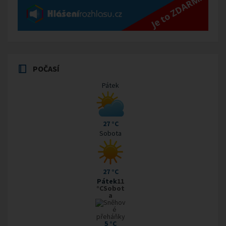
POČASÍ
Pátek
27 °C
Sobota
27 °C
Pátek
11
°CSobot
a
5 °C