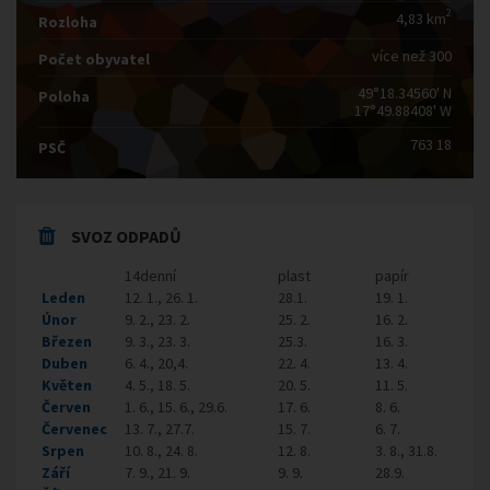
2
4,83 km
Rozloha
více než 300
Počet obyvatel
49°18.34560' N
Poloha
17°49.88408' W
763 18
PSČ
SVOZ ODPADŮ
14denní
plast
papír
Leden
12. 1., 26. 1.
28.1.
19. 1.
Únor
9. 2., 23. 2.
25. 2.
16. 2.
Březen
9. 3., 23. 3.
25.3.
16. 3.
Duben
6. 4., 20,4.
22. 4.
13. 4.
Květen
4. 5., 18. 5.
20. 5.
11. 5.
Červen
1. 6., 15. 6., 29.6.
17. 6.
8. 6.
Červenec
13. 7., 27.7.
15. 7.
6. 7.
Srpen
10. 8., 24. 8.
12. 8.
3. 8., 31.8.
Září
7. 9., 21. 9.
9. 9.
28.9.