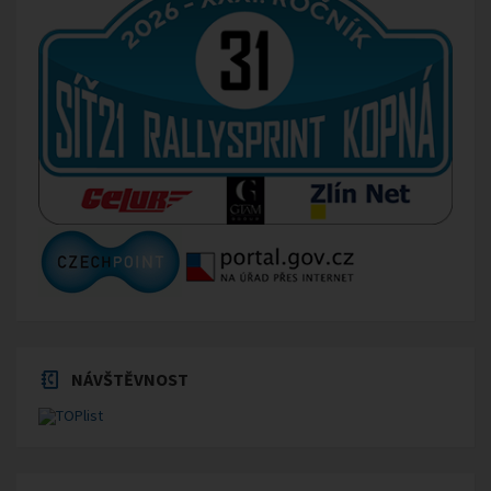
NÁVŠTĚVNOST